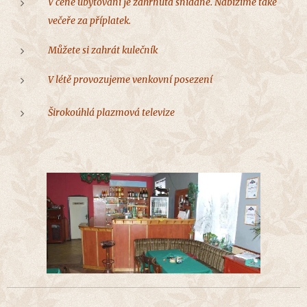
V ceně ubytování je zahrnutá snídaně. Nabízíme také
večeře za příplatek.
Můžete si zahrát kulečník
V létě provozujeme venkovní posezení
Širokoúhlá plazmová televize