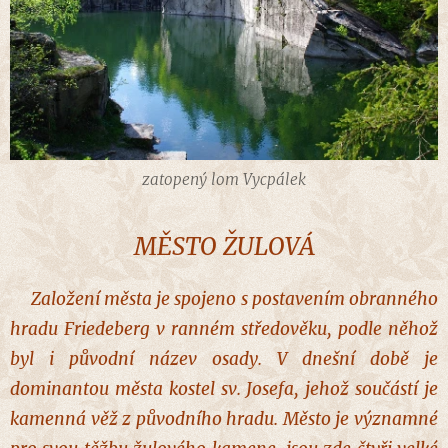
zatopený lom Vycpálek
MĚSTO ŽULOVÁ
Z
aložení města je spojeno s postavením obranného
hradu Friedeberg v ranném středověku, podle něhož
byl i původní název osady. V dnešní době je
dominantou města kostel sv. Josefa, jehož součástí je
kamenná věž z původního hradu. Město je významné