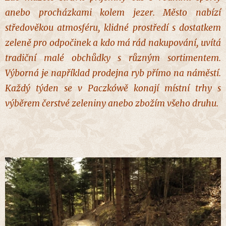
anebo procházkami kolem jezer.
Město nabízí
středověkou atmosféru, klidné prostředí s dostatkem
zeleně pro odpočinek a kdo má rád nakupování, uvítá
tradiční malé obchůdky s různým sortimentem.
Výborná je například prodejna ryb přímo na náměstí.
Každý týden se v Paczkówě konají místní trhy s
výběrem čerstvé zeleniny anebo zbožím všeho druhu.