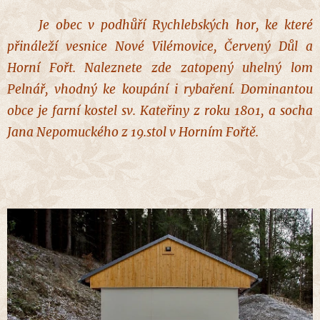
Je
obec
v podhůří Rychlebských hor, ke které
přináleží vesnice Nové Vilémovice, Červený Důl a
Horní Fořt. Naleznete zde zatopený uhelný lom
Pelnář, vhodný ke koupání i rybaření. Dominantou
obce je farní kostel sv. Kateřiny z roku 1801, a socha
Jana Nepomuckého z 19.stol v Horním Fořtě.